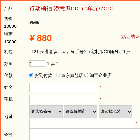
行动领袖-潜意识CD（1单元/2CD）
产品：
售价：
880
¥
18800
特惠：
¥
880
(活动结束
15800
礼包：
《21 天潜意识巨人训练手册》+定制版CD随身听1套
数量：
全套
*
付款：
货到付款
京东旗舰店
淘宝企业店
姓名：
*
手机：
*
地址：
*
备注：