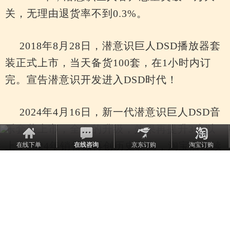
关，无理由退货率不到0.3%。
2018年8月28日，潜意识巨人DSD播放器套
装正式上市，当天备货100套，在1小时内订
完。宣告潜意识开发进入DSD时代！
2024年4月16日，新一代潜意识巨人DSD音
乐套装上市，全面的升级，效果再提升3倍以
上，2024年销售额再创历史新高，淘宝店连续
在线下单
在线咨询
京东订购
淘宝订购
23期受封金牌卖家，同时抖音店、拼多多店等
平台上线，潜意识巨人受益人数突破30万！
2025年，精彩继续，销售成绩不断创记
录……期待与您一起分享、见证潜意识开发的