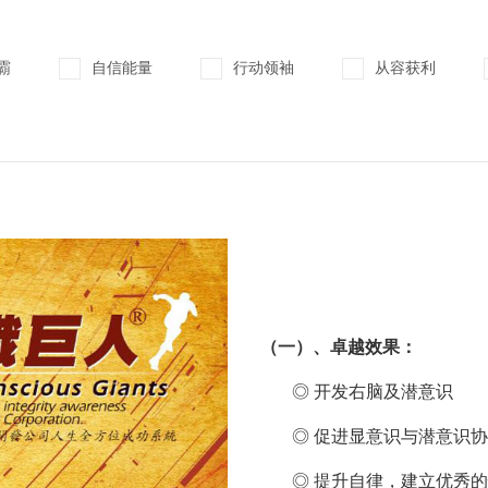
霸
自信能量
行动领袖
从容获利
（一）、卓越效果：
◎ 开发右脑及潜意识
◎ 促进显意识与潜意识
◎ 提升自律，建立优秀