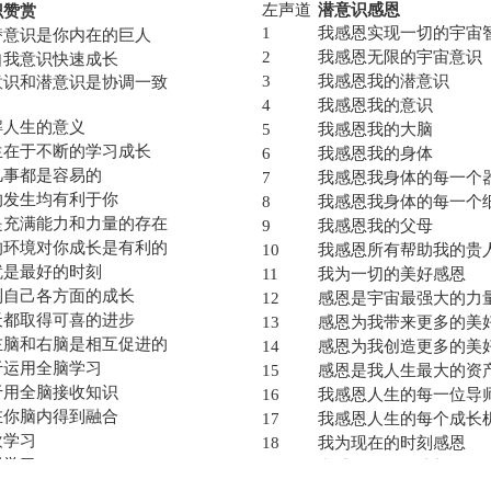
左声道
潜意识感恩
识赞赏
1
我感恩实现一切的宇宙
潜意识是你内在的巨人
2
我感恩无限的宇宙意识
自我意识快速成长
3
我感恩我的潜意识
意识和潜意识是协调一致
4
我感恩我的意识
解人生的意义
5
我感恩我的大脑
生在于不断的学习成长
6
我感恩我的身体
凡事都是容易的
7
我感恩我身体的每一个
的发生均有利于你
8
我感恩我身体的每一个
是充满能力和力量的存在
9
我感恩我的父母
的环境对你成长是有利的
10
我感恩所有帮助我的贵
就是最好的时刻
11
我为一切的美好感恩
到自己各方面的成长
12
感恩是宇宙最强大的力
天都取得可喜的进步
13
感恩为我带来更多的美
左脑和右脑是相互促进的
14
感恩为我创造更多的美
于运用全脑学习
15
感恩是我人生最大的资
于用全脑接收知识
16
我感恩人生的每一位导
在你脑内得到融合
17
我感恩人生的每个成长
欢学习
18
我为现在的时刻感恩
视学习
19
我感恩每天的成长
道学习的重要性
20
我感恩每天的进步