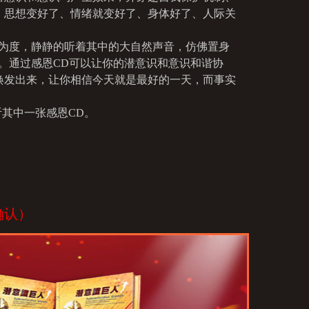
身体
41
理解
；思想变好了、情绪就变好了、身体好了、人际关
42
融合
43
创造
为度，静静的听着其中的大自然声音，仿佛置身
多灵感
44
。通过感恩CD可以让你的潜意识和意识和谐协
45
焕发出来，让你相信今天就是最好的一天，而事实
46
47
听其中一张感恩CD。
48
确认）