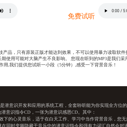
自己设定学习的目标
21
我感恩左脑的配合
让你的学习效率更高
22
我感恩右脑的创造
免费试听
乐中你获得最好的状态
23
我感恩大脑的每一个神
中你手眼口耳心一起应用
24
我感恩学习的机会
中你的神经元得到激发
25
我感恩掌握了学习技巧
结学习的技巧
26
我感恩学习中获得快乐
握学习的技巧
27
我感恩我获得优秀的成
有学习的灵感
28
我感恩各方面素质得到
科技产品，只有原装正版才能达到效果，不可以使用暴力读取软件
惜学习的机会
29
我感恩学习的环境
期使用可能对大脑产生不良影响。 您现在听到的MP3是我们采用
习中你得到乐趣
30
我为我人生更有意义感
作用,我们提供您试听一小段（5分钟）,感受一下背景音乐！
习中你得到成就感
31
我为我是全脑的天才感
习中你得到内心的充实
32
我为我成长为全脑的巨
让你各方面素质得到成长
33
我为强大的学习力感恩
于安排时间
34
我为强大的记忆力感恩
时你专心专注
35
我为学到的知识感恩
的学习让你效率超群
36
我感恩我成为时间的主
单元是潜意识开发和应用的系统工程，全套聆听能为你实现全方位
的学习让你记忆力超强
37
我感恩我拥有自制力
学习让你的气质更好
为潜意识指令CD，一张为潜意识感恩CD。其中：
38
我对凡事发自内在的感
容的学习
39
我感谢光明和音乐
音效下的心灵音乐，适于在白天工作、学习中当作背景音乐，您无
学习是轻松的
40
我感谢整个宇宙的关爱
就在同时变频隐藏于音乐中的潜意识指令和强有力词汇自然会对