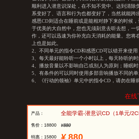
40
学过的都已深记在我的头脑中
40
学过
顺利进入潜意识深处，在不知不觉中、达到清除
41
我的意识从容的调取记忆
41
我的
系变好了、语言和行为也都变好了，当然就能跨
42
意识的五感协同帮助我的学习
42
意识
感恩CD则适合在睡前或是能相对静下来的时候
43
我以全身的感觉学习
43
你以
于优美的大自然中，您也无须刻意去听去想，一
44
我喜欢进入学习的状态
44
你喜
作，还可以迅速为你补充白天消耗的能量。您将
45
我现在就进入学习状态
45
你现
上也是如此。
46
我很自觉
46
你很
2、不同单元的指令CD和感恩CD可以错开来使
47
我保持从容
47
你保
3、每天最好能聆听一个小时以上，每天聆听的
48
我保持平静
48
你保
49
我喜欢学校的学习
49
你喜
4、播放音量以不影响自己或别人为原则；睡眠
50
我喜欢自律的学习
50
你喜
5、有条件的可以同时使用多部音响播放不同的
51
我在同学中树立学习的榜样
51
你在
6、《行动的领袖》单元中的指令CD，请勿在睡
52
老师喜欢我优秀的表现
52
老师
53
我喜欢帮助别人
53
你喜
在线
54
我有强大的学习力
54
你有
55
我有强大的直觉力
55
你有
56
我有强大的感悟力
56
你有
57
我有强大的领悟力
57
你有
58
我有强大的理解力
58
你有
59
我有强大的联想力
59
你有