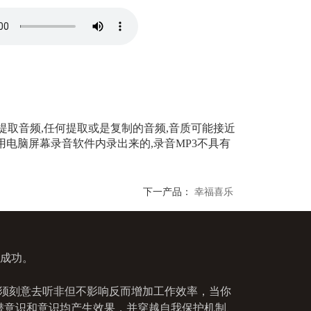
21
专心
22
轻松
经元
23
自在
24
谦虚
25
感恩
26
基础
绩
27
超越
成长
28
进步
提取音频,任何提取或是复制的音频,音质可能接近
29
自强
电脑屏幕录音软件内录出来的,录音MP3不具有
恩
30
技巧
恩
31
快乐
人感恩
32
兴趣
下一产品：
幸福喜乐
33
志气
34
丰富
35
积极
人
36
热情
的成功。
37
成就
恩
38
回报
39
清晰
须刻意去听非但不影响反而增加工作效率，当你
40
记忆
潜意识和意识均产生效果，并穿越自我保护机制、