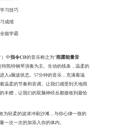
和学习技巧
学习成绩
为全能学霸
才）中
指令
CD
的音乐称之为
"
雨露能量音
皮特凯特钢琴演奏为主。生动的线条，温柔的
进入
a
脑波状态。
57
分钟的音乐，充满着滋
着温柔的节奏和音调。让我们感受到天地雨
的丰赠，让我们的双脑神经丛都接收到最恰
效为轻柔的波涛冲刷沙滩，与你心律一致的
量一次一次的加添入你的体内。