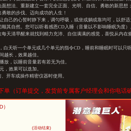
的都已深记在你的头脑中
41
我感谢潜意识照看我的
负面想法、重新建立一套完全正面、光明、自信、勇敢的新思想
意识从容的调取记忆
42
我感谢睡眠让我成长
出勇敢的步伐、迈向成功的人生！
的五感协同帮助你的学习
43
我感谢睡眠让我健康
，让自己的心暂时静下来，调匀呼吸，或坐或躺或靠均可，以舒适
全身的感觉学习
44
我感谢睡眠为我提供更
切顺其自然。您可以听着感恩CD入睡（音量以不影响睡眠为度）
欢进入学习的状态
45
我感谢宇宙为我保护
在每天清早醒来就找到精力充沛、自信满满的感觉，喜悦从内在
在就进入学习状态
46
我爱我的亲人
自觉
47
我爱我的朋友
用，白天听一个单元或几个单元的指令CD，睡前和睡眠时可以只
持从容
48
我爱所有的人
时间越长，效果越佳。
持平静
欢学校的学习
时播放，以睡前音量若有若无为佳。
欢自律的学习
单元，效果可以迭加。
同学中树立学习的榜样
前、开车或操作精密仪器时使用。
喜欢你优秀的表现
欢帮助别人
下单（订单提交，发货前专属客户经理会和你电话
强大的学习力
强大的直觉力
强大的感悟力
强大的领悟力
强大的理解力
强大的联想力