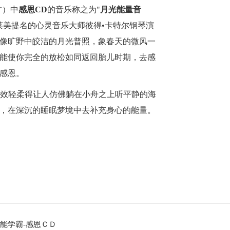
才）中
感恩
CD
的音乐称之为
"
月光能量音
莱美提名的心灵音乐大师彼得•卡特尔钢琴演
像旷野中皎洁的月光普照，象春天的微风一
能使你完全的放松如同返回胎儿时期，去感
感恩。
音效轻柔得让人仿佛躺在小舟之上听平静的海
，在深沉的睡眠梦境中去补充身心的能量
。
能学霸-感恩ＣＤ