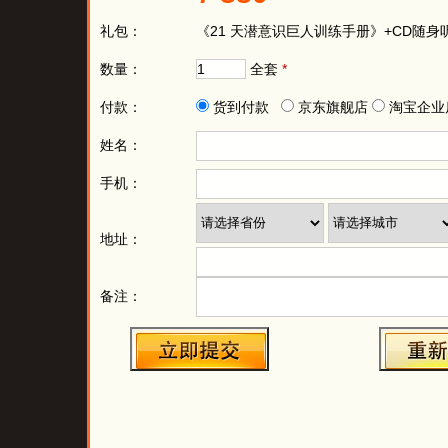
60
我有强大的自信力
60
你有
61
我有强大的自制力
61
你有
62
我有强大的分析力
62
你有
63
我有强大的协调力
63
你有
64
我是学习的天才
64
你是
65
我是记忆的天才
65
你是
66
我是智商的天才
66
你是
67
我是情商的天才
67
你是
68
我是创造力的天才
68
你是
69
我是全脑的天才
69
你是
70
我是潜意识的天才
70
你是
71
巨人就是成长的天才
71
巨人
72
我就是全脑的巨人
72
你就
73
我就是各方面优秀的巨人
73
你就
74
我生而优秀
74
你生
75
我对我各方面有优越感
75
你对
76
优越感会让我更自信
76
优越
77
自信让我懂得谦虚
77
自信
78
我的谦虚得到肯定
78
你的
79
我善于发现爱
79
你善
80
我感受到父母深切的爱
80
你感