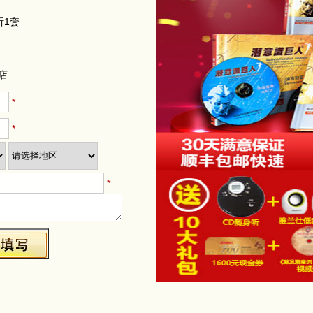
强大的自信力
强大的自制力
强大的分析力
强大的协调力
学习的天才
记忆的天才
智商的天才
情商的天才
创造力的天才
全脑的天才
潜意识的天才
就是成长的天才
是全脑的巨人
是各方面优秀的巨人
而优秀
我各方面有优越感
感会让你更自信
让你懂得谦虚
谦虚得到肯定
于发现爱
受到父母深切的爱