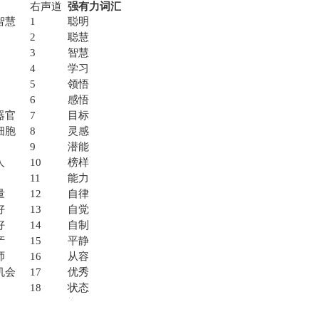
右声道
强有力词汇
智慧
1
聪明
2
聪慧
3
智慧
4
学习
5
领悟
6
感悟
器官
7
目标
细胞
8
灵感
9
潜能
人
10
榜样
11
能力
量
12
自律
好
13
自觉
好
14
自制
产
15
平静
师
16
从容
机会
17
优秀
18
状态
19
勤奋
20
专注