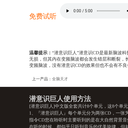
20
我为自己设定学习的目标
20
你为
21
音乐让我的学习效率更高
21
音乐
免费试听
22
在音乐中我获得最好的状态
22
在音
23
学习中我手眼口耳心一起应用
23
学习
24
学习中我的神经元得到激发
24
学习
25
我总结学习的技巧
25
你总
26
我掌握学习的技巧
26
你掌
27
我很有学习的灵感
27
你很
温馨提示：
“潜意识巨人”潜意识CD是最新脑波
28
我珍惜学习的机会
28
你珍
无损，但其内在变频脑波都会发生错层和断裂，长
29
在学习中我得到乐趣
29
在学
变频脑波，没有潜意识CD的效果但也不会有不良
30
在学习中我得到成就感
30
在学
31
在学习中我得到内心的充实
31
在学
上一产品：
全脑天才
32
学习让我各方面素质得到成长
32
学习
33
我善于安排时间
33
你善
34
学习时我专心专注
34
学习
潜意识巨人使用方法
35
专注的学习让我效率超群
35
专注
[潜意识巨人]中文版全套共计8个单元，这8个
36
专注的学习让我记忆力超强
36
专注
37
热爱学习让我的气质更好
37
热爱
1、『潜意识巨人』每个单元分为两张CD，一张
38
我从容的学习
38
你从
指令CD您在聆听时主要听到的是在大自然背景
39
我的学习是轻松的
39
你的
在听的时候、都似乎只听到音乐的优美旋律，但