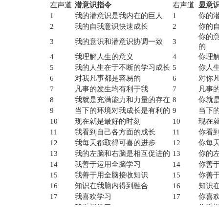
左声道
潜意识指令
右声道
显意
1
我的潜意识是我内在的巨人
1
你的
2
我的自我意识快速成长
2
你的
你的
3
我的意识和潜意识协调一致
3
的
4
我理解人生的意义
4
你理
5
我的人生在于不断的学习成长
5
你人
6
对我凡事都是容易的
6
对你
7
凡事的发生均有利于我
7
凡事
8
我就是充满能力和力量的存在
8
你就
9
当下的环境对我成长是有利的
9
当下
10
现在就是最好的时刻
10
现在
11
我看到自己各方面的成长
11
你看
12
我每天都取得可喜的进步
12
你每
13
我的左脑和右脑是相互促进的
13
你的
14
我善于运用全脑学习
14
你善
15
我善于用全脑接收知识
15
你善
16
知识在我脑内得到融合
16
知识
17
我喜欢学习
17
你喜
18
我重视学习
18
你重
19
我知道学习的重要性
19
你知