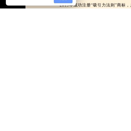
2019年成功注册“吸引力法则”商标，启用域名ht
全国免费服务热线（7×24小时）
400-689-0881
在线客服：
Copyright © 2016 版权所有：潜意识巨人官网
常年法律顾问： 陈翀律师 出版物经营许可证：新出发芗字