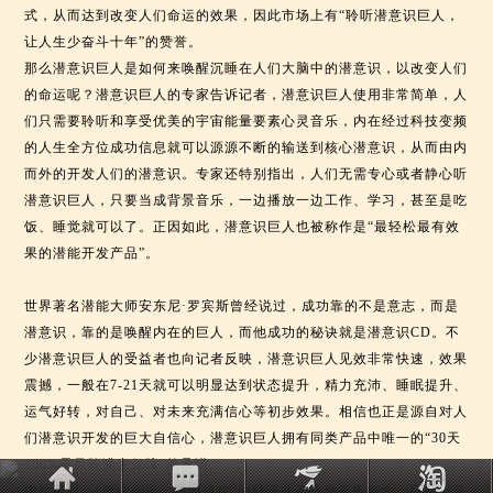
式，从而达到改变人们命运的效果，因此市场上有“聆听潜意识巨人，
让人生少奋斗十年”的赞誉。
那么潜意识巨人是如何来唤醒沉睡在人们大脑中的潜意识，以改变人们
的命运呢？潜意识巨人的专家告诉记者，潜意识巨人使用非常简单，人
们只需要聆听和享受优美的宇宙能量要素心灵音乐，内在经过科技变频
的人生全方位成功信息就可以源源不断的输送到核心潜意识，从而由内
而外的开发人们的潜意识。专家还特别指出，人们无需专心或者静心听
潜意识巨人，只要当成背景音乐，一边播放一边工作、学习，甚至是吃
饭、睡觉就可以了。正因如此，潜意识巨人也被称作是“最轻松最有效
果的潜能开发产品”。
世界著名潜能大师安东尼·罗宾斯曾经说过，成功靠的不是意志，而是
潜意识，靠的是唤醒内在的巨人，而他成功的秘诀就是潜意识CD。不
少潜意识巨人的受益者也向记者反映，潜意识巨人见效非常快速，效果
震撼，一般在7-21天就可以明显达到状态提升，精力充沛、睡眠提升、
运气好转，对自己、对未来充满信心等初步效果。相信也正是源自对人
们潜意识开发的巨大自信心，潜意识巨人拥有同类产品中唯一的“30天
100%零风险满意保障”的承诺。
由此可见，“改变命运，走向成功”的秘诀并不是你有多努力，而是你是