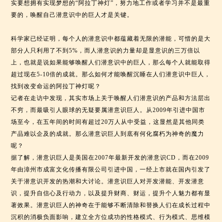
实要想拥有实现梦想的“阿拉丁神灯”，努力地工作或者学习并不是最重
要的，唤醒自己潜意识中的巨人才是关键。
科学家已经证明，每个人的潜意识中都蕴藏着无限的潜能，可惜的是大
部分人只利用了不到5%，而人潜意识的力量却是显意识的三万倍以
上，也就是说如果能够唤醒人们潜意识中的巨人，那么每个人就能取得
超过现在5-10倍的成就。那么如何才能唤醒沉睡在人们潜意识中巨人，
找到改变命运的阿拉丁神灯呢？
记者在走访中发现，其实市场上关于唤醒人们潜意识的产品和方法层出
不穷，而最吸引人眼球的无疑要属潜意识巨人。从2009年引进中国市
场至今，在五年间的时间有超过20万人从中受益，这显然是其他同类
产品难以企及的成就。那么潜意识巨人到底有何化腐朽为神奇的魔力
呢？
据了解，潜意识巨人是美国在2007年最新开发的潜意识CD，而在2009
年由漳州市成富文化传播有限公司引进中国，一经上市就在国内引发了
关于潜意识开发的热潮和大讨论。潜意识巨人对开发潜能、开发潜意
识，提升自信心及行动力，以及提升财商、财运，提升个人魅力都有显
著效果。潜意识巨人的神奇在于能够不断清除和替换人们在成长过程中
沉积的消极负面影响，建立全方位成功的性格模式、行为模式、思维模