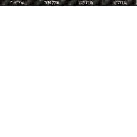
在线下单
在线咨询
京东订购
淘宝订购
否已经意识到了唤醒潜意识中沉睡巨人的重要性。潜意识巨人就像指引
人们走向成功的阿拉丁神灯，成为开启成功人生的金钥匙，渴望成功的
人们可以到潜意识巨人官网（www.qysjr.com）咨询购买。
（原文网址：
http://finance.china.com/fin/sx/201408/05/5679018.html
）
中国网：
http://media.china.com.cn/mlhz/cmzt/2014-08-04/260825.html
返回
全国免费服务热线（7×24小时）