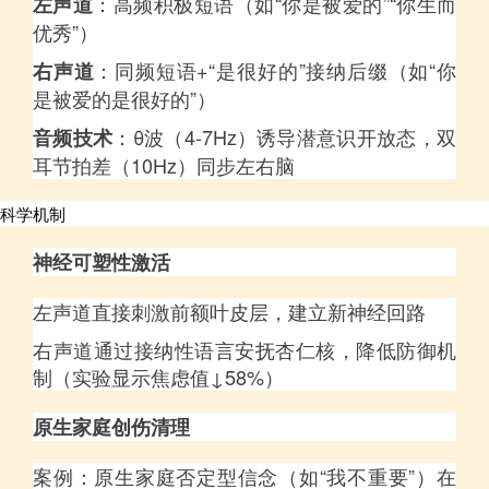
：高频积极短语（如“你是被爱的”“你生而
左声道
优秀”）
：同频短语+“是很好的”接纳后缀（如“你
右声道
是被爱的是很好的”）
：θ波（4-7Hz）诱导潜意识开放态，双
音频技术
耳节拍差（10Hz）同步左右脑
科学机制
神经可塑性激活
左声道直接刺激前额叶皮层，建立新神经回路
右声道通过接纳性语言安抚杏仁核，降低防御机
制（实验显示焦虑值↓58%）
原生家庭创伤清理
案例：原生家庭否定型信念（如“我不重要”）在