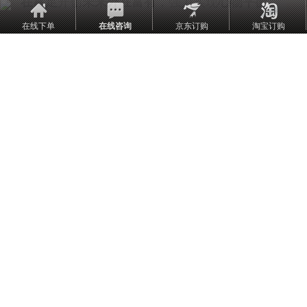
开创
，强力实现
。
在富足
未来外在富有
心物平衡
在线下单
在线咨询
京东订购
淘宝订购
三、感恩DSD：强化信念的“能量引擎”
技术设计
：感恩陈述（如“感谢健康的身体”“感恩拥
左声道
有无限的财富”）
：强有力词汇（如“富足”“喜乐”“创造”）
右声道
：γ波（40Hz）激发超意识，舒曼共振
音频技术
（7.83Hz）同步地球磁场
科学机制
多巴胺-内啡肽激发
激活前扣带皮层，幸福指数↑63%（心
感恩短语
理学量表数据）