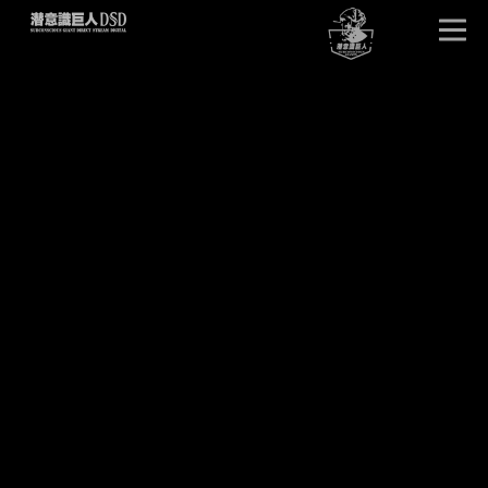
首页
唤醒巨人
DSD版本
卓越效果
产品详情
单元试听
产品问答
客户见证
潜意识文库